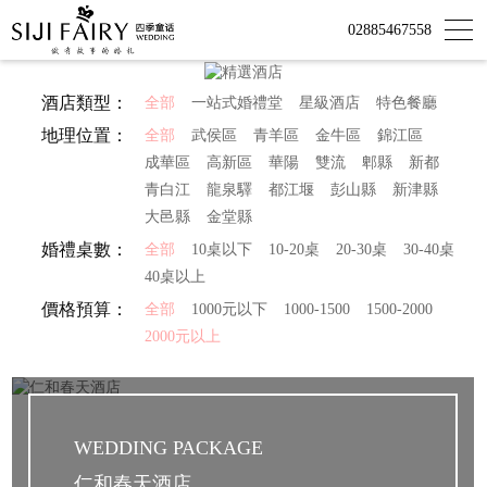
02885467558
酒店類型：
全部
一站式婚禮堂
星級酒店
特色餐廳
地理位置：
全部
武侯區
青羊區
金牛區
錦江區
成華區
高新區
華陽
雙流
郫縣
新都
青白江
龍泉驛
都江堰
彭山縣
新津縣
大邑縣
金堂縣
婚禮桌數：
全部
10桌以下
10-20桌
20-30桌
30-40桌
40桌以上
價格預算：
全部
1000元以下
1000-1500
1500-2000
2000元以上
WEDDING PACKAGE
仁和春天酒店