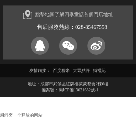
點擊地圖了解四季童話各個門店地址
售后服務熱線：028-85467558
友情鏈接：
百度糯米
大眾點評
婚禮紀
地址：成都市武侯區紅牌樓萊蒙都會2棟6樓
備案號：
蜀ICP備13021682號-1
Recomme
蝌蚪窝一个释放的网站