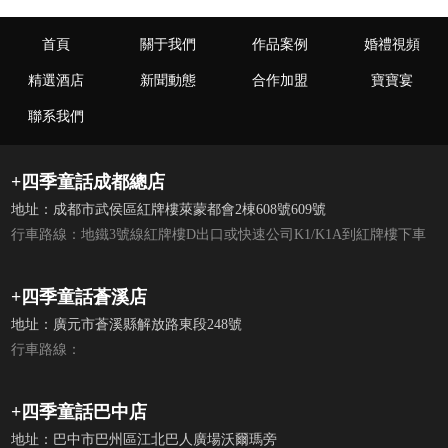
首頁
關于我們
作品案例
婚禮視頻
精選酒店
新聞動態
合作加盟
寶寶宴
聯系我們
+四季童話成都總店
地址：成都市武侯區紅牌樓萊蒙都會2棟608號609號
行車路線：地鐵3號線紅牌樓D出口或快速公司K1/K1A到紅牌樓下車
+四季童話蒼溪店
地址：廣元市蒼溪縣解放路東段248號
行車路線：
+四季童話巴中店
地址：巴中市巴州區江北巴人廣場沃爾瑪旁