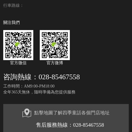
行車路線：
關注我們
官方微信
官方微博
咨詢熱線：028-85467558
工作時間：AM9:00-PM18:00
全年365天無休，隨時準備為您提供服務
點擊地圖了解四季童話各個門店地址
售后服務熱線：028-85467558