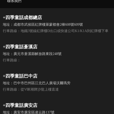
聯系我們
+四季童話成都總店
地址：成都市武侯區紅牌樓萊蒙都會2棟608號609號
行車路線：地鐵3號線紅牌樓D出口或快速公司K1/K1A到紅牌樓下車
+四季童話蒼溪店
地址：廣元市蒼溪縣解放路東段248號
行車路線：
+四季童話巴中店
地址：巴中市巴州區江北巴人廣場沃爾瑪旁
行車路線：從V咪潮牌沙龍上樓直達
+四季童話廣安店
地址：廣安市廣安區凌云路137號