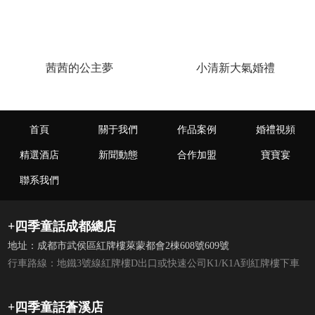
茜茜的公主夢
小清新大氣婚禮
首頁
關于我們
作品案例
婚禮視頻
精選酒店
新聞動態
合作加盟
寶寶宴
聯系我們
+四季童話成都總店
地址：成都市武侯區紅牌樓萊蒙都會2棟608號609號
行車路線：地鐵3號線紅牌樓D出口或快速公司K1/K1A到紅牌樓下車
+四季童話蒼溪店