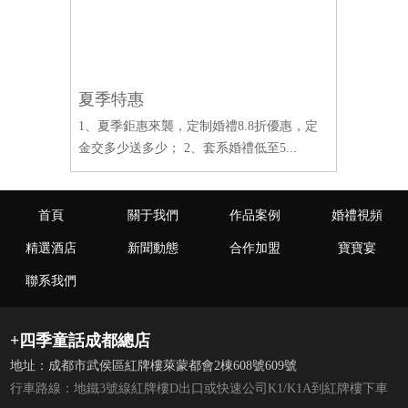
夏季特惠
夏季特
優惠，定
1、夏季鉅惠來襲，定制婚禮8.8折優惠，定
1、夏季
...
金交多少送多少； 2、套系婚禮低至5...
金交多少送
Recomme
首頁
關于我們
作品案例
婚禮視頻
精選酒店
新聞動態
合作加盟
寶寶宴
聯系我們
+四季童話成都總店
地址：成都市武侯區紅牌樓萊蒙都會2棟608號609號
行車路線：地鐵3號線紅牌樓D出口或快速公司K1/K1A到紅牌樓下車