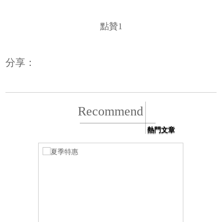
點贊
1
分享：