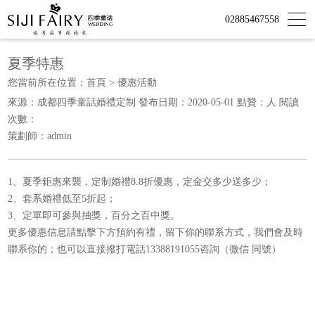
02885467558
夏季特惠
您當前所在位置：
首頁
>
優惠活動
來源：成都四季童話婚禮定制 發布日期：2020-05-01 點贊：
人 閱讀
次數：
策劃師：admin
1、
夏季鉅惠來襲，定制婚禮8.8折優惠，定金交多少送多少；
2、套系婚禮低至5折起；
3、定單即可參與抽獎，百分之百中獎。
更多優惠信息請點擊下方預約有禮，留下你的聯系方式，我們會及時
聯系你的；也可以直接撥打電話13388191055咨詢（微信 同號）