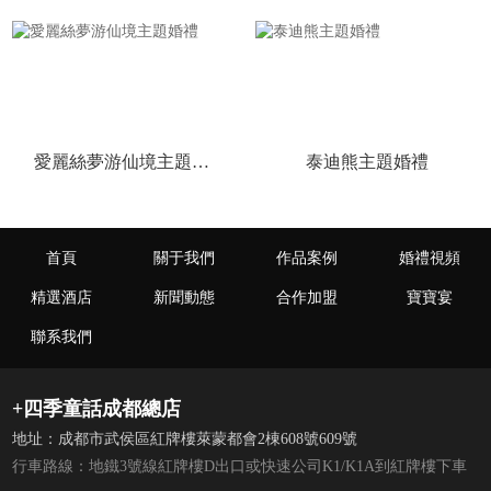
愛麗絲夢游仙境主題婚禮
泰迪熊主題婚禮
首頁
關于我們
作品案例
婚禮視頻
精選酒店
新聞動態
合作加盟
寶寶宴
聯系我們
+四季童話成都總店
地址：成都市武侯區紅牌樓萊蒙都會2棟608號609號
行車路線：地鐵3號線紅牌樓D出口或快速公司K1/K1A到紅牌樓下車