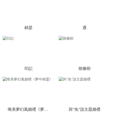
錦瑟
遇
印記
致橡樹
唯美夢幻風婚禮《夢中精靈》
與“魚”說主題婚禮