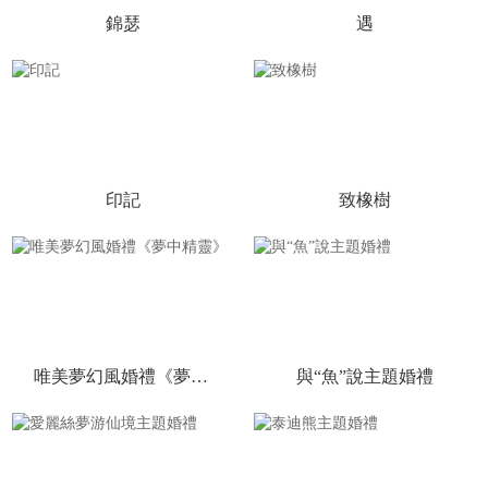
錦瑟
遇
印記
致橡樹
唯美夢幻風婚禮《夢中精靈》
與“魚”說主題婚禮