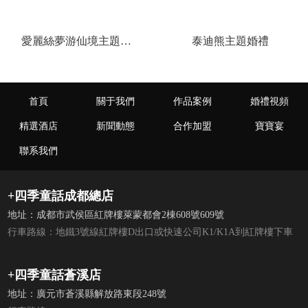
愛麗絲夢游仙境主題婚禮
泰迪熊主題婚禮
首頁
關于我們
作品案例
婚禮視頻
精選酒店
新聞動態
合作加盟
寶寶宴
聯系我們
+四季童話成都總店
地址：成都市武侯區紅牌樓萊蒙都會2棟608號609號
行車路線：地鐵3號線紅牌樓D出口或快速公司K1/K1A到紅牌樓下車
+四季童話蒼溪店
地址：廣元市蒼溪縣解放路東段248號