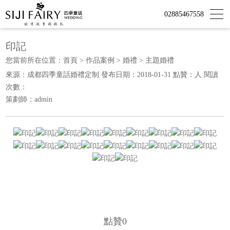
02885467558
印記
您當前所在位置：
首頁
>
作品案例
>
婚禮
>
主題婚禮
來源：成都四季童話婚禮定制 發布日期：2018-01-31 點贊：
人 閱讀
次數：
策劃師：admin
點贊
0